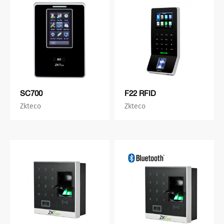
SC700
F22 RFID
Zkteco
Zkteco