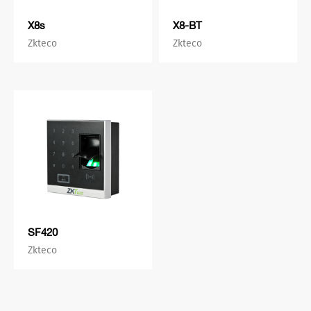
X8s
X8-BT
Zkteco
Zkteco
SF420
Zkteco