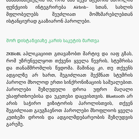
,
ფუნქციის
ინტეგრირება
სთან
სახლის
Airbnb–
,
მფლობელებს
შეუძლიათ მომხმარებლებთან
ისტანციურად
გააზიარონ
პაროლები
.
შორ დისტანციაზე კარის საკეტის მართვა
აპლიკაციით
გთავაზობთ
მარტივ
და
იაფ
გზას
ZKBioBL
,
რომ
უზრუნველყოთ
თქვენი
ყველა
წევრის
სტუმრისა
,
და
თანამშრომლის
წვდომა
მაშინაც
კი
თუ
თქვენს
.
,
ადგილზე
არ
ხართ
შეგიძლიათ
შექმნათ
სტუმრის
,
პაროლი
მხოლოდ
ერთი
სინქრონიზაციის
საშუალებით
.
პაროლები
შეზღუდული
დროა
უფრო
მაღალი
უსაფრთხოებისა
და
უკეთესი
დაცვისთვის
არ
. Bluetooth
არის
საჭირო
ვიზიტორის
პაროლისთვის
თქვენ
,
შეგიძლიათ
გაუგზავნოთ
პაროლები
მსოფლიოს
ყველა
კუთხეში
დროის
და
ადგილმდებარეობის
შეზღუდვის
გარეშე
.