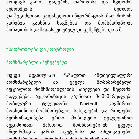
მოიცავს
კარის
გაღების
თარიღისა
და
წვდომის
,
შემოწმების
მეთოდს
და
შეგიძლიათ გადახედოთ
ინფორმაციას
მათ
შორის
,
,
კარების
გახსნის
საგნებსა
და
მომხმარებლის
პირადობის
დამადასტურებელ
დოკუმენტებს
და
ა
შ
.
უსაფრთხოება
და
კონტროლი
მომხმარებლის
მენეჯმენტი
წაშალოთ
ინდივიდუალური
თქვენ შეგიძლიათ
მომხმარებელი
ან
ყველა
მომხმარებელი
,
მომხმარებლების
სახელები
და
წვდომის
შეცვალოთ
უფლებები
ავტორიზაცია
გაუწიოთ მომხმარებლებს
,
მობილური
ტელეფონის
კავშირით
Bluetooth
,
მომხმარებლის
სახელების
და
როლების
მოახდინოთ
პერსონალიზება
ერთი
მობილური
ტელეფონით
,
შეგიძლიათ
მართოთ
მომხმარებლის
ყველა
ინფორმაცია
კარის
საკეტებისა
და
აპლიკაციების
.
მომხმარებლის
ინფორმაციის
სინქრონიზაცია