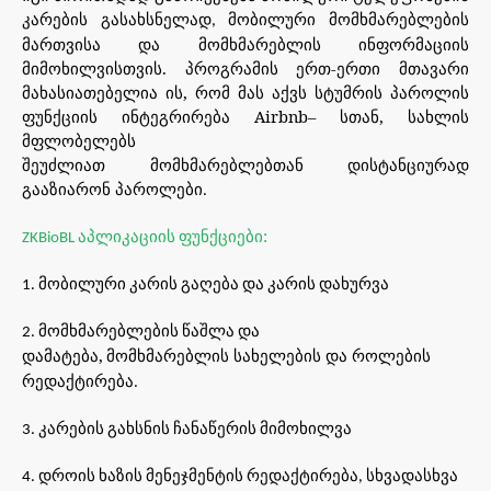
კარების
გასახსნელად
მობილური
მომხმარებლების
,
მართვისა
და მომხმარებლის ინფორმაციის
მიმოხილვისთვის. პროგრამის ერთ-ერთი მთავარი
მახასიათებელია ის, რომ მას აქვს სტუმრის პაროლის
ფუნქციის ინტეგრირება Airbnb– სთან, სახლის
მფლობელებს
შეუძლიათ მომხმარებლებთან დისტანციურად
გააზიარონ
პაროლები
.
აპლიკაციის
ფუნქციები:
ZKBioBL
მობილური
კარის
გაღება
და
კარის
დახურვა
1.
მომხმარებლების
წაშლა
და
2.
დამატება,
მომხმარებლის
სახელების
და
როლების
რედაქტირება
.
კარების
გახსნის
ჩანაწერის
მიმოხილვა
3.
დროის
ხაზის
მენეჯმენტის
რედაქტირება
სხვადასხვა
4.
,